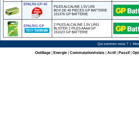
EPALR6-GP-40
PILES ALCALINE 1.5V LR6
BOX DE 40 PIECES GP BATTERIE
151376 GP BATTERIE
2 PILES ALCALINE 1.5V LR61
EPALR61-GP
BLISTER 2 PILES AAAA GP
151023 GP BATTERIE
Qui sommes-nous ?
|
Men
Outillage
|
Energie
|
Commutation/relais
|
Actif
|
Passif
|
Opt