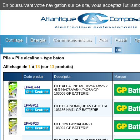
En poursuivant votre navigation sur ce site, vous acceptez l'utilis
|
|
|
|
|
Outillage
Energie
Commutation/relais
Actif
Passif
Op
Pile
»
Pile alcaline
»
type baton
Affichage de
1
à
13
(sur
13
produits)
Code produit
Description
Marque
PILE ALCALINE 6V 105mA 13x25.2
EPA4LR44
4LR44/476A/A544/PX28A GP
103008 GP BATTERIE
EPAGP11
PILE ECONOMIQUE 6V GP11 11A
103136 NM11 GP BATTERIE
EPAGP23
PILE 12V GP23AE/MN21
103024 GP BATTERIE