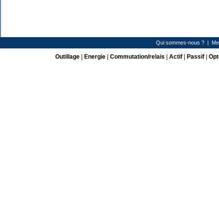
Qui sommes-nous ?
|
Me
Outillage
|
Energie
|
Commutation/relais
|
Actif
|
Passif
|
Opt