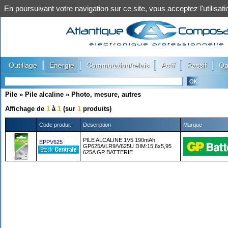
En poursuivant votre navigation sur ce site, vous acceptez l'utilis
|
|
|
|
|
Outillage
Energie
Commutation/relais
Actif
Passif
Op
Pile
»
Pile alcaline
»
Photo, mesure, autres
Affichage de
1
à
1
(sur
1
produits)
Code produit
Description
Marque
PILE ALCALINE 1V5 190mAh
EPPV625
GP625A/LR9/V625U DIM:15,6x5,95
625A GP BATTERIE