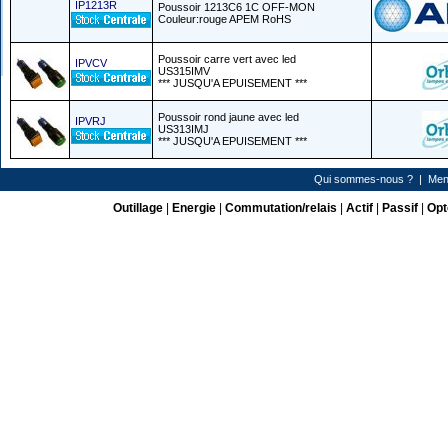
IP1213R
Poussoir 1213C6 1C OFF-MON
Couleur:rouge APEM RoHS
Poussoir carre vert avec led
IPVCV
US315IMV
*** JUSQU'A EPUISEMENT ***
Poussoir rond jaune avec led
IPVRJ
US313IMJ
*** JUSQU'A EPUISEMENT ***
Qui sommes-nous ?
|
Men
Outillage
|
Energie
|
Commutation/relais
|
Actif
|
Passif
|
Opt