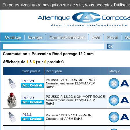
En poursuivant votre navigation sur ce site, vous acceptez l'utilis
|
|
|
|
|
Outillage
Energie
Commutation/relais
Actif
Passif
Op
Commutation
»
Poussoir
»
Rond perçage 12,2 mm
Affichage de
1
à
6
(sur
6
produits)
Code produit
Description
Marque
Poussoir 1212C-2 ON-MOFF NOIR
IP1212N
Normalement fermé 12.5MM APEM
RoHS
POUSSOIR 1212C-6 ON-MOFF ROUGE
IP1212R
Normalement fermé 12.5MM APEM
RoHS
IP1213
Poussoir 1213C2 1C OFF-MON
Couleur: noir APEM RoHS