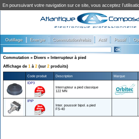
En poursuivant votre navigation sur ce site, vous acceptez l'utilis
|
|
|
|
|
Outillage
Energie
Commutation/relais
Actif
Passif
Op
Commutation
»
Divers
»
Interrupteur à pied
Affichage de
1
à
2
(sur
2
produits)
Code produit
Description
Marque
IDP3
Interrupteur a pied classique
122 MN
IPIP
Inter. poussoir bipol. a pied
FS-40