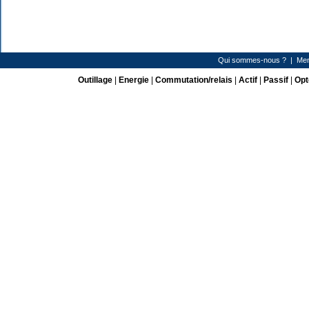
Qui sommes-nous ?
|
Men
Outillage
|
Energie
|
Commutation/relais
|
Actif
|
Passif
|
Opt