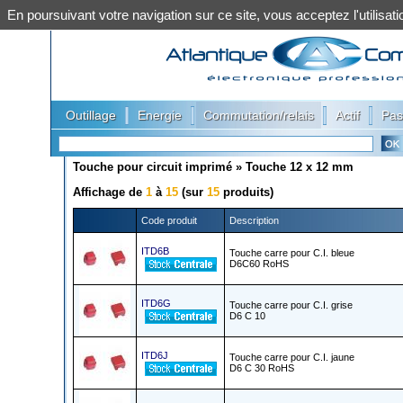
En poursuivant votre navigation sur ce site, vous acceptez l'utilis
|
|
|
|
Outillage
Energie
Commutation/relais
Actif
Pas
Touche pour circuit imprimé
»
Touche 12 x 12 mm
Affichage de
1
à
15
(sur
15
produits)
Code produit
Description
ITD6B
Touche carre pour C.I. bleue
D6C60 RoHS
ITD6G
Touche carre pour C.I. grise
D6 C 10
ITD6J
Touche carre pour C.I. jaune
D6 C 30 RoHS