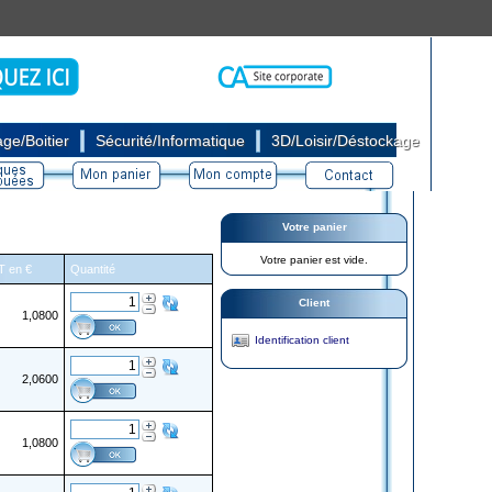
|
|
ge/Boitier
Sécurité/Informatique
3D/Loisir/Déstockage
Votre panier
Votre panier est vide.
HT en €
Quantité
Client
1,0800
Identification client
2,0600
1,0800