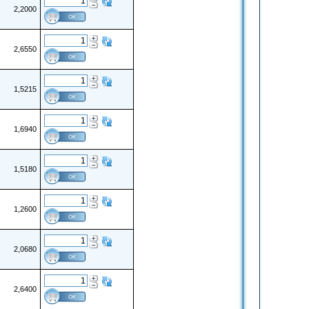
2,2000
2,6550
1,5215
1,6940
1,5180
1,2600
2,0680
2,6400