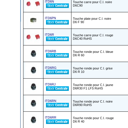
ITD6N
Touche carre pour C.I. noire
D6C90
ITD6PN
Touche plate pour C.I. noire
D6 F 90
ITD6R
Touche carre pour C.I. rouge
D6C40 RoHS
ITD6RB
Touche ronde pour C.I. bleue
D6 R 60
ITD6RG
Touche ronde pour C.I. grise
D6 R 10
ITD6RJ
Touche ronde pour C.I. jaune
D6R30 F1 LFS RoHS
ITD6RN
Touche ronde pour C.I. noire
D6R90 RoHS
ITD6RR
Touche ronde pour C.I. rouge
D6 R 40