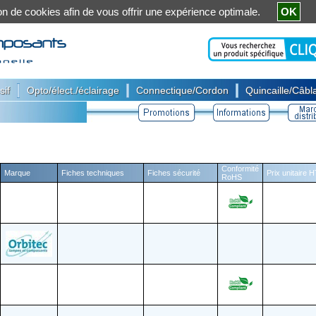
ation de cookies afin de vous offrir une expérience optimale.
OK
|
|
|
sif
Opto/élect./éclairage
Connectique/Cordon
Quincaille/Câbla
Conformité
Marque
Fiches techniques
Fiches sécurité
Prix unitaire 
RoHS