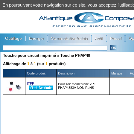
En poursuivant votre navigation sur ce site, vous acceptez l'utilis
|
|
|
|
|
Outillage
Energie
Commutation/relais
Actif
Passif
Op
Touche pour circuit imprimé
»
Touche PHAP40
Affichage de
1
à
1
(sur
1
produits)
Code produit
Description
Marque
Fi
ITPF
Poussoir momentane 2RT
PHAP4383V NON RoHS