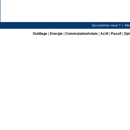
Qui sommes-nous ?
|
Men
Outillage
|
Energie
|
Commutation/relais
|
Actif
|
Passif
|
Opt