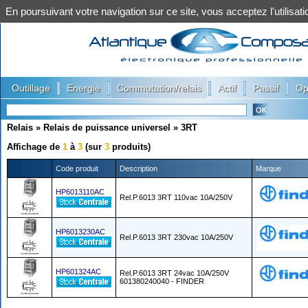
En poursuivant votre navigation sur ce site, vous acceptez l'utilis
|
|
|
|
|
Outillage
Energie
Commutation/relais
Actif
Passif
Op
Relais
»
Relais de puissance universel
»
3RT
Affichage de
1
à
3
(sur
3
produits)
Code produit
Description
Marque
HP6013110AC
Rel.P.6013 3RT 110vac 10A/250V
HP6013230AC
Rel.P.6013 3RT 230vac 10A/250V
HP601324AC
Rel.P.6013 3RT 24vac 10A/250V
601380240040 - FINDER