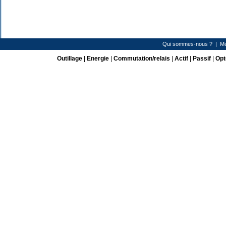
Qui sommes-nous ?
|
Me
Outillage
|
Energie
|
Commutation/relais
|
Actif
|
Passif
|
Opt