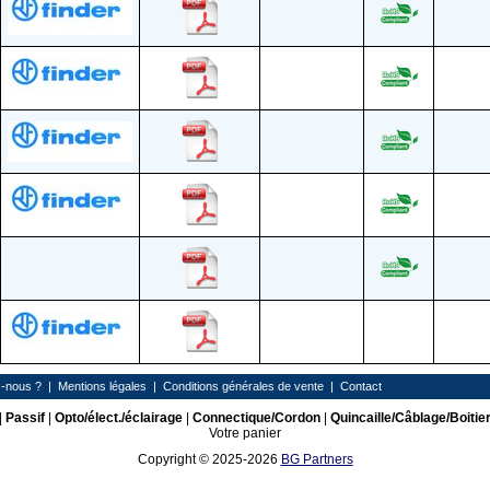
-nous ?
|
Mentions légales
|
Conditions générales de vente
|
Contact
|
Passif
|
Opto/élect./éclairage
|
Connectique/Cordon
|
Quincaille/Câblage/Boitie
Votre panier
Copyright © 2025-2026
BG Partners