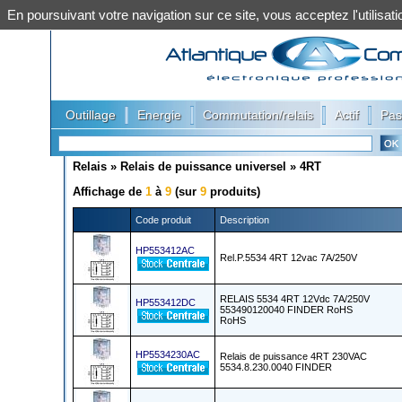
En poursuivant votre navigation sur ce site, vous acceptez l'utilis
|
|
|
|
Outillage
Energie
Commutation/relais
Actif
Pas
Relais
»
Relais de puissance universel
»
4RT
Affichage de
1
à
9
(sur
9
produits)
Code produit
Description
HP553412AC
Rel.P.5534 4RT 12vac 7A/250V
RELAIS 5534 4RT 12Vdc 7A/250V
HP553412DC
553490120040 FINDER RoHS
RoHS
HP5534230AC
Relais de puissance 4RT 230VAC
5534.8.230.0040 FINDER