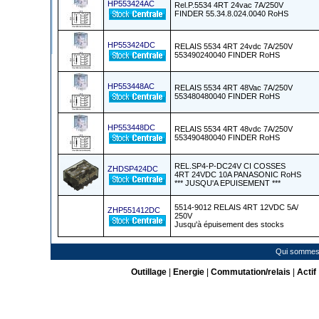
HP553424AC
Rel.P.5534 4RT 24vac 7A/250V
FINDER 55.34.8.024.0040 RoHS
HP553424DC
RELAIS 5534 4RT 24vdc 7A/250V
553490240040 FINDER RoHS
HP553448AC
RELAIS 5534 4RT 48Vac 7A/250V
553480480040 FINDER RoHS
HP553448DC
RELAIS 5534 4RT 48vdc 7A/250V
553490480040 FINDER RoHS
REL.SP4-P-DC24V CI COSSES
ZHDSP424DC
4RT 24VDC 10A PANASONIC RoHS
*** JUSQU'A EPUISEMENT ***
5514-9012 RELAIS 4RT 12VDC 5A/
ZHP551412DC
250V
Jusqu'à épuisement des stocks
Qui sommes
Outillage
|
Energie
|
Commutation/relais
|
Actif