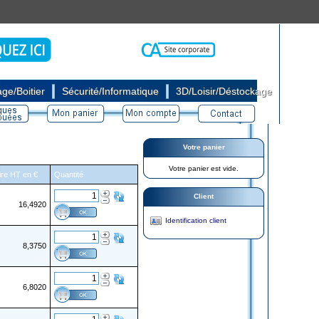
|
|
ge/Boitier
Sécurité/Informatique
3D/Loisir/Déstockage
Votre panier
Votre panier est vide.
aire HT en €
Quantité
Client
16,4920
Identification client
8,3750
6,8020