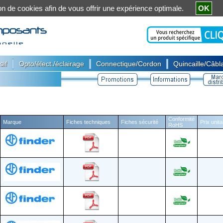
ation de cookies afin de vous offrir une expérience optimale.
OK
|
|
|
sif
Opto/élect./éclairage
Connectique/Cordon
Quincaille/Câbla
Conformité
Marque
Fiches techniques
Fiches sécurité
Prix unit
RoHS