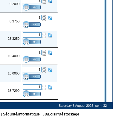
9,2000
8,3750
25,3250
10,4000
15,0000
15,7290
Saturday 8 August 2026. sem. 32
r
|
Sécurité/Informatique
|
3D/Loisir/Déstockage