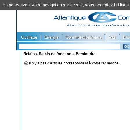
En poursuivant votre navigation sur ce site, vous acceptez l'utilis
|
|
|
|
Outillage
Energie
Commutation/relais
Actif
Pas
Relais
»
Relais de fonction
»
Parafoudre
Il n'y a pas d'articles correspondant à votre recherche.