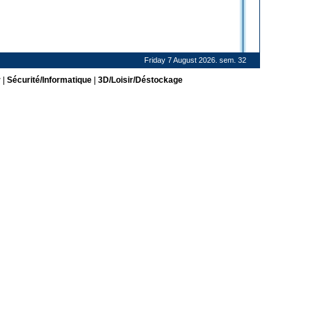
Friday 7 August 2026. sem. 32
r
|
Sécurité/Informatique
|
3D/Loisir/Déstockage