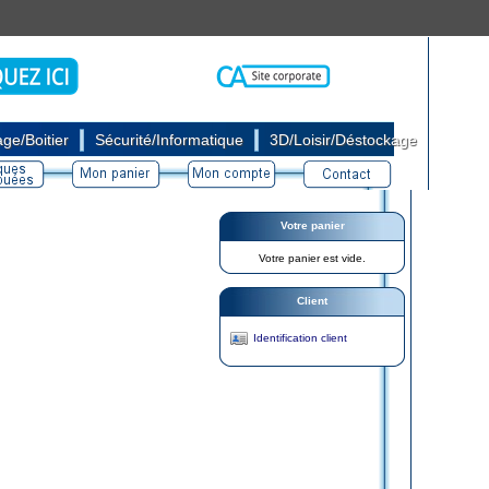
|
|
ge/Boitier
Sécurité/Informatique
3D/Loisir/Déstockage
Votre panier
Votre panier est vide.
Client
Identification client