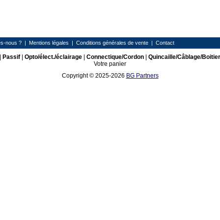
s-nous ?
|
Mentions légales
|
Conditions générales de vente
|
Contact
|
Passif
|
Opto/élect./éclairage
|
Connectique/Cordon
|
Quincaille/Câblage/Boitie
Votre panier
Copyright © 2025-2026
BG Partners