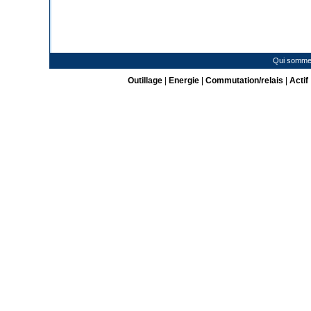
Qui somme
Outillage
|
Energie
|
Commutation/relais
|
Actif