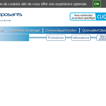
ation de cookies afin de vous offrir une expérience optimale.
OK
|
|
|
sif
Opto/élect./éclairage
Connectique/Cordon
Quincaille/Câbla