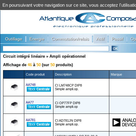
En poursuivant votre navigation sur ce site, vous acceptez l'utilis
|
|
|
|
|
Outillage
Energie
Commutation/relais
Actif
Passif
Op
Circuit intégré linéaire
»
Ampli opérationnel
Affichage de
46
à
50
(sur
50
produits)
Code produit
Description
Marque
AA748
CI LM748CP DIP8
Simple ampli.op.
AA77
CI OP77FP DIP8
Simple ampli.op
AA781
CI AD781JN DIP8
Simple ampli.op.