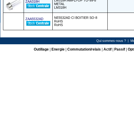
LM318H AMPLI-OP TO-99-8
ZAA318H
METAL
LM318H
NE5532AD CI BOITIER SO-8
ZAA5532AD
RoHS
RoHS
Qui sommes-nous ?
|
Me
Outillage
|
Energie
|
Commutation/relais
|
Actif
|
Passif
|
Opt