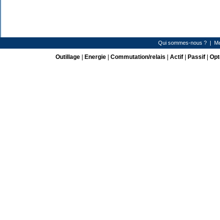
Qui sommes-nous ?
|
Me
Outillage
|
Energie
|
Commutation/relais
|
Actif
|
Passif
|
Opt