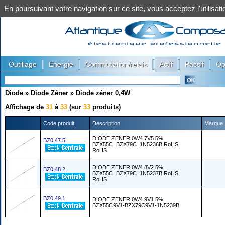
En poursuivant votre navigation sur ce site, vous acceptez l'utilis
|
|
|
|
|
Outillage
Energie
Commutation/relais
Actif
Passif
Op
Diode
»
Diode Zéner
»
Diode zéner 0,4W
Affichage de
31
à
33
(sur
33
produits)
Code produit
Description
Marque
DIODE ZENER 0W4 7V5 5%
BZ0.47.5
BZX55C..BZX79C..1N5236B RoHS
RoHS
DIODE ZENER 0W4 8V2 5%
BZ0.48.2
BZX55C..BZX79C..1N5237B RoHS
RoHS
BZ0.49.1
DIODE ZENER 0W4 9V1 5%
BZX55C9V1-BZX79C9V1-1N5239B