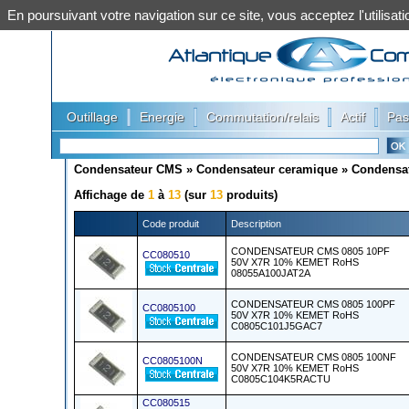
En poursuivant votre navigation sur ce site, vous acceptez l'utilis
|
|
|
|
Outillage
Energie
Commutation/relais
Actif
Pas
Condensateur CMS
»
Condensateur ceramique
»
Condensat
Affichage de
1
à
13
(sur
13
produits)
Code produit
Description
CONDENSATEUR CMS 0805 10PF
CC080510
50V X7R 10% KEMET RoHS
08055A100JAT2A
CONDENSATEUR CMS 0805 100PF
CC0805100
50V X7R 10% KEMET RoHS
C0805C101J5GAC7
CONDENSATEUR CMS 0805 100NF
CC0805100N
50V X7R 10% KEMET RoHS
C0805C104K5RACTU
CC080515