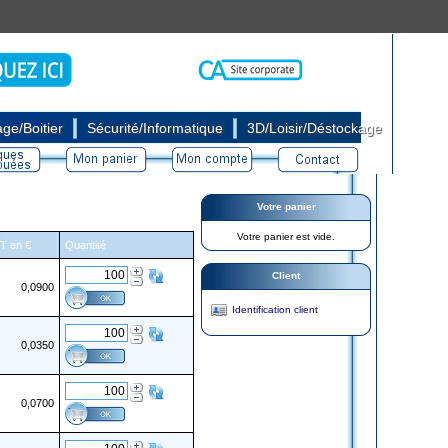
|
|
ge/Boitier
Sécurité/Informatique
3D/Loisir/Déstockage
Votre panier
Votre panier est vide.
HT en €
Quantité
Client
0,0900
Identification client
0,0350
0,0700