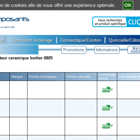
ation de cookies afin de vous offrir une expérience optimale.
OK
|
|
|
sif
Opto/élect./éclairage
Connectique/Cordon
Quincaille/Câbla
eur ceramique boitier 0805
Conformité
Marque
Fiches techniques
Fiches sécurité
Prix unitaire 
RoHS