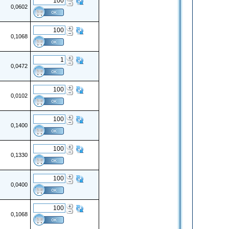
0,0602
0,1068
0,0472
0,0102
0,1400
0,1330
0,0400
0,1068