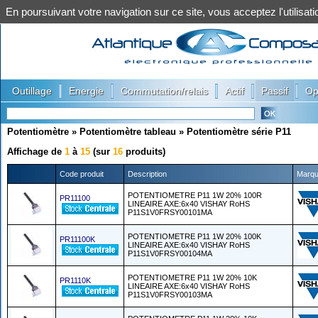
En poursuivant votre navigation sur ce site, vous acceptez l'utilis
|
|
|
|
|
Outillage
Energie
Commutation/relais
Actif
Passif
Op
Potentiomètre
»
Potentiomètre tableau
»
Potentiomètre série P11
Affichage de
1
à
15
(sur
16
produits)
Code produit
Description
Marq
POTENTIOMETRE P11 1W 20% 100R
PR11100
LINEAIRE AXE:6x40 VISHAY RoHS
P11S1V0FRSY00101MA
POTENTIOMETRE P11 1W 20% 100K
PR11100K
LINEAIRE AXE:6x40 VISHAY RoHS
P11S1V0FRSY00104MA
POTENTIOMETRE P11 1W 20% 10K
PR1110K
LINEAIRE AXE:6x40 VISHAY RoHS
P11S1V0FRSY00103MA