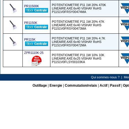
POTENTIOMETRE P11 1W 20% 470K
PR11500K
LINEAIRE AXE:6x40 VISHAY RoHS
P11S1V0FRSY00474MA
POTENTIOMETRE P11 1W 20% 47K
PR1150K
LINEAIRE AXE:6x40 VISHAY RoHS
P11S1V0FRSY00473MA
POTENTIOMETRE P11 1W 20% 4.7K
PR115K
LINEAIRE AXE:6x40 VISHAY RoHS
P11S1V0FRSY00472MA
ZPR1110K-25
POTENTIOMETRE P11 1W 10% 10K
LINEAIRE AXE:6x25 VISHAY RoHS
P11S1V0FLSY00103KA
Qui sommes-nous ?
|
Men
Outillage
|
Energie
|
Commutation/relais
|
Actif
|
Passif
|
Opt