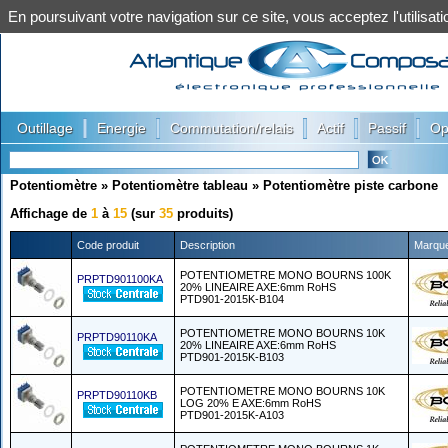
En poursuivant votre navigation sur ce site, vous acceptez l'utilis
|
|
|
|
|
Outillage
Energie
Commutation/relais
Actif
Passif
Op
Potentiomètre
»
Potentiomètre tableau
»
Potentiomètre piste carbone
Affichage de
1
à
15
(sur
35
produits)
Code produit
Description
Marqu
POTENTIOMETRE MONO BOURNS 100K
PRPTD901100KA
20% LINEAIRE AXE:6mm RoHS
PTD901-2015K-B104
POTENTIOMETRE MONO BOURNS 10K
PRPTD90110KA
20% LINEAIRE AXE:6mm RoHS
PTD901-2015K-B103
POTENTIOMETRE MONO BOURNS 10K
PRPTD90110KB
LOG 20% E AXE:6mm RoHS
PTD901-2015K-A103