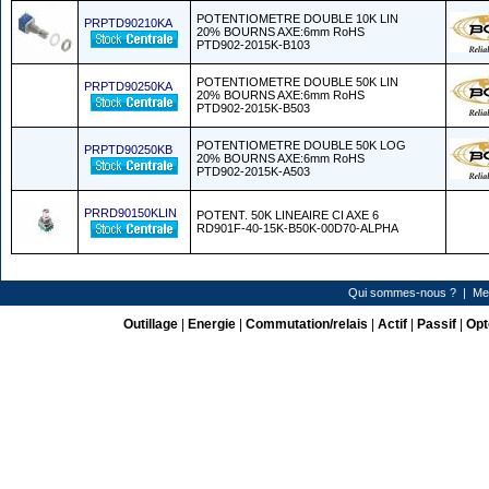
POTENTIOMETRE DOUBLE 10K LIN
PRPTD90210KA
20% BOURNS AXE:6mm RoHS
PTD902-2015K-B103
POTENTIOMETRE DOUBLE 50K LIN
PRPTD90250KA
20% BOURNS AXE:6mm RoHS
PTD902-2015K-B503
POTENTIOMETRE DOUBLE 50K LOG
PRPTD90250KB
20% BOURNS AXE:6mm RoHS
PTD902-2015K-A503
PRRD90150KLIN
POTENT. 50K LINEAIRE CI AXE 6
RD901F-40-15K-B50K-00D70-ALPHA
Qui sommes-nous ?
|
Me
Outillage
|
Energie
|
Commutation/relais
|
Actif
|
Passif
|
Opt