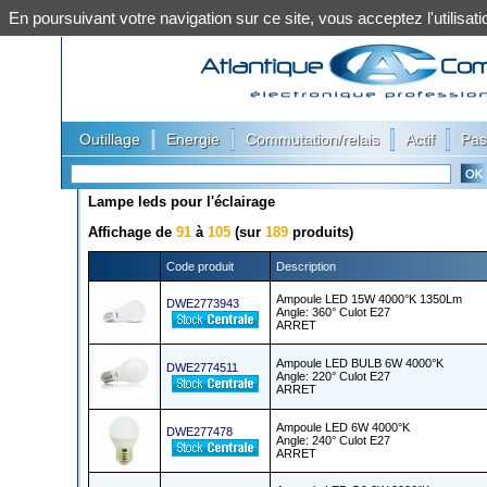
En poursuivant votre navigation sur ce site, vous acceptez l'utilis
|
|
|
|
Outillage
Energie
Commutation/relais
Actif
Pas
Lampe leds pour l'éclairage
Affichage de
91
à
105
(sur
189
produits)
Code produit
Description
Ampoule LED 15W 4000°K 1350Lm
DWE2773943
Angle: 360° Culot E27
ARRET
Ampoule LED BULB 6W 4000°K
DWE2774511
Angle: 220° Culot E27
ARRET
Ampoule LED 6W 4000°K
DWE277478
Angle: 240° Culot E27
ARRET