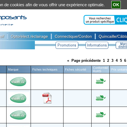
ation de cookies afin de vous offrir une expérience optimale.
OK
|
|
|
sif
Opto/élect./éclairage
Connectique/Cordon
Quincaille/Câbla
«
Page précédente
1
2
3
4
5
6
Conformité
Marque
Fiches techniques
Fiches sécurité
Prix unitai
RoHS