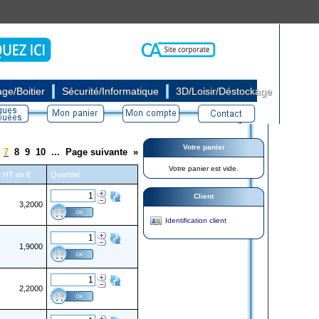
|
|
ge/Boitier
Sécurité/Informatique
3D/Loisir/Déstockage
Votre panier
7
8
9
10
...
Page suivante
»
Votre panier est vide.
re HT en €
Quantité
Client
3,2000
Identification client
1,9000
2,2000