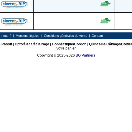
-nous ?
|
Mentions légales
|
Conditions générales de vente
|
Contact
|
Passif
|
Opto/élect./éclairage
|
Connectique/Cordon
|
Quincaille/Câblage/Boitie
Votre panier
Copyright © 2025-2026
BG Partners