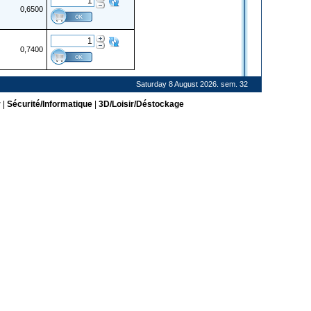
0,6500
0,7400
Saturday 8 August 2026. sem. 32
r
|
Sécurité/Informatique
|
3D/Loisir/Déstockage