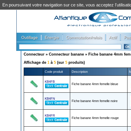
En poursuivant votre navigation sur ce site, vous acceptez l'utilis
|
|
|
|
Outillage
Energie
Commutation/relais
Actif
Pas
Connecteur
»
Connecteur banane
»
Fiche banane 4mm fem
Affichage de
1
à
5
(sur
5
produits)
Code produit
Description
M
KB4FB
Fiche banane 4mm femelle bleue
KB4FN
Fiche banane 4mm femelle noire
KB4FR
Fiche banane 4mm femelle rouge