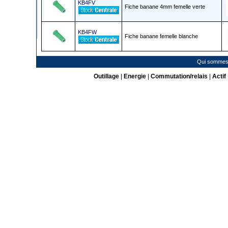
KB4FV
Fiche banane 4mm femelle verte
KB4FW
Fiche banane femelle blanche
Qui sommes
Outillage
|
Energie
|
Commutation/relais
|
Actif