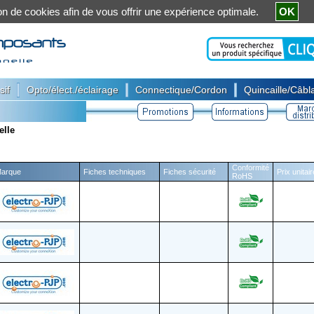
ation de cookies afin de vous offrir une expérience optimale.
OK
|
|
|
sif
Opto/élect./éclairage
Connectique/Cordon
Quincaille/Câbla
elle
Conformité
arque
Fiches techniques
Fiches sécurité
Prix unitai
RoHS