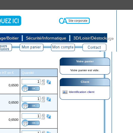
|
|
ge/Boitier
Sécurité/Informatique
3D/Loisir/Déstockage
Votre panier
Votre panier est vide.
re HT en €
Quantité
Client
0,6500
Identification client
0,6500
0,6500