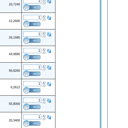
20,7240
12,2600
26,1580
44,9680
56,8260
6,2612
55,8000
20,3400