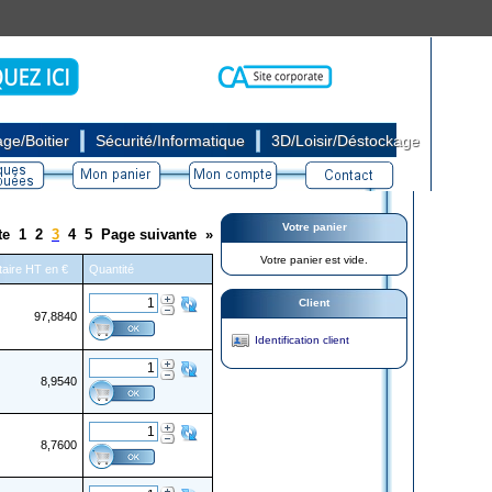
|
|
ge/Boitier
Sécurité/Informatique
3D/Loisir/Déstockage
Votre panier
te
1
2
3
4
5
Page suivante
»
Votre panier est vide.
itaire HT en €
Quantité
Client
97,8840
Identification client
8,9540
8,7600