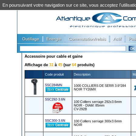
En poursuivant votre navigation sur ce site, vous acceptez l'utilis
|
|
|
|
Outillage
Energie
Commutation/relais
Actif
Pas
Accessoire pour cable et gaine
Affichage de
31
à
45
(sur
64
produits)
Code produit
Description
M
SSC284MN
1000 COLLIERS DE SERR 3.6*284
NOIR TY26MX
SSC292-3.6N
100 Colliers serrage 292x3.6mm
NOIR - DIAM: 85mm
CV-292B
SSC300-3.6N
100 Colliers serrage 300x3.6mm
NOIR