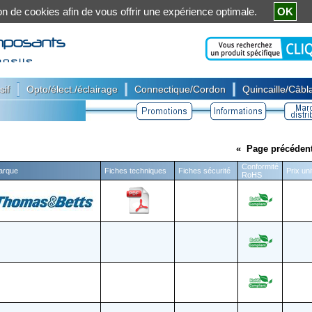
ation de cookies afin de vous offrir une expérience optimale.
OK
|
|
|
sif
Opto/élect./éclairage
Connectique/Cordon
Quincaille/Câbla
«
Page précéden
Conformité
arque
Fiches techniques
Fiches sécurité
Prix un
RoHS