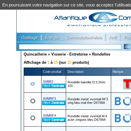
En poursuivant votre navigation sur ce site, vous acceptez l'utilis
|
|
|
|
Outillage
Energie
Commutation/relais
Actif
Pas
Quincaillerie
»
Visserie - Entretoise
»
Rondelles
Affichage de
1
à
15
(sur
15
produits)
Code produit
Description
Marque
SVBR3
Rondelle bakelite D:3.2mm
101
SVMRF3
Rondelle metal. eventail RF3
zing bleu trait ther D6798A
SVMRF4
Rondelle metal. eventail M:4
acier zingues bleu D6798A