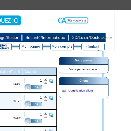
|
|
ge/Boitier
Sécurité/Informatique
3D/Loisir/Déstockage
Votre panier
Votre panier est vide.
nitaire HT en €
Quantité
Client
0,4480
Identification client
0,0175
0,0308