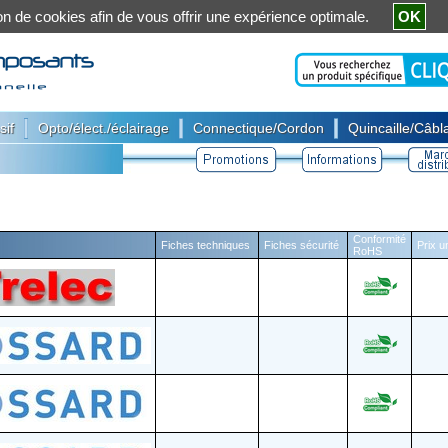
ation de cookies afin de vous offrir une expérience optimale.
OK
|
|
|
sif
Opto/élect./éclairage
Connectique/Cordon
Quincaille/Câbla
Conformité
Fiches techniques
Fiches sécurité
Prix u
RoHS