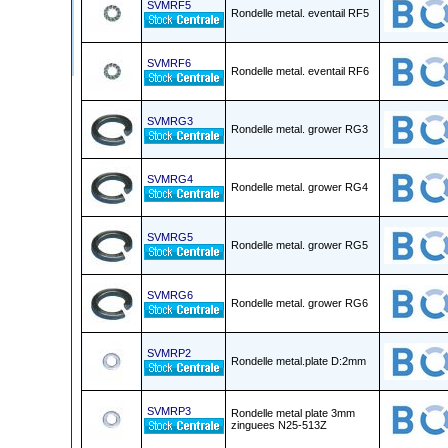
SVMRF5
Rondelle metal. eventail RF5
SVMRF6
Rondelle metal. eventail RF6
SVMRG3
Rondelle metal. grower RG3
SVMRG4
Rondelle metal. grower RG4
SVMRG5
Rondelle metal. grower RG5
SVMRG6
Rondelle metal. grower RG6
SVMRP2
Rondelle metal.plate D:2mm
SVMRP3
Rondelle metal plate 3mm
zinguees N25-513Z