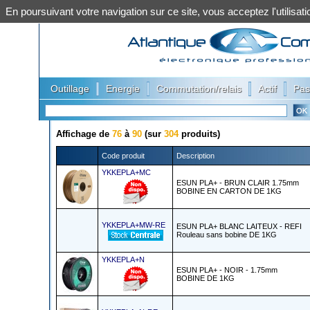
En poursuivant votre navigation sur ce site, vous acceptez l'utilis
|
|
|
|
Outillage
Energie
Commutation/relais
Actif
Pas
Affichage de
76
à
90
(sur
304
produits)
Code produit
Description
YKKEPLA+MC
ESUN PLA+ - BRUN CLAIR 1.75mm
BOBINE EN CARTON DE 1KG
YKKEPLA+MW-RE
ESUN PLA+ BLANC LAITEUX - REFI
Rouleau sans bobine DE 1KG
YKKEPLA+N
ESUN PLA+ - NOIR - 1.75mm
BOBINE DE 1KG