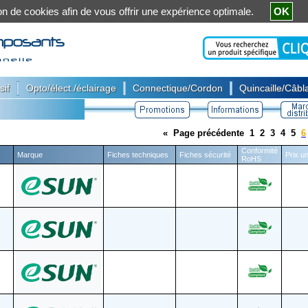
ation de cookies afin de vous offrir une expérience optimale.
OK
|
|
|
sif
Opto/élect./éclairage
Connectique/Cordon
Quincaille/Câbla
«
Page précédente
1
2
3
4
5
6
Conformité
Marque
Fiches techniques
Fiches sécurité
Prix un
RoHS