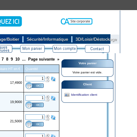
|
|
ge/Boitier
Sécurité/Informatique
3D/Loisir/Déstockage
7
8
9
10
...
Page suivante
»
Votre panier
itaire HT en €
Quantité
Votre panier est vide.
17,4900
Client
Identification client
19,9000
21,5000