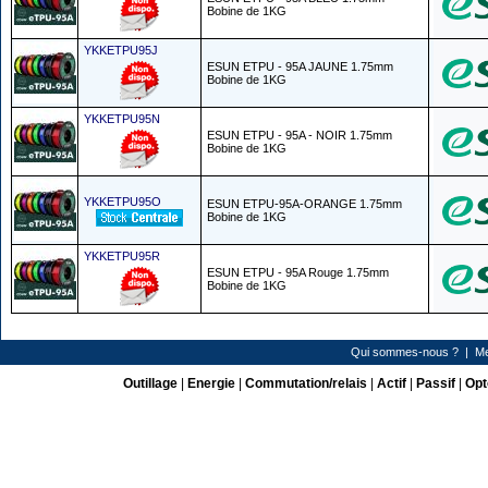
Bobine de 1KG
YKKETPU95J
ESUN ETPU - 95A JAUNE 1.75mm
Bobine de 1KG
YKKETPU95N
ESUN ETPU - 95A - NOIR 1.75mm
Bobine de 1KG
YKKETPU95O
ESUN ETPU-95A-ORANGE 1.75mm
Bobine de 1KG
YKKETPU95R
ESUN ETPU - 95A Rouge 1.75mm
Bobine de 1KG
Qui sommes-nous ?
|
Me
Outillage
|
Energie
|
Commutation/relais
|
Actif
|
Passif
|
Opt