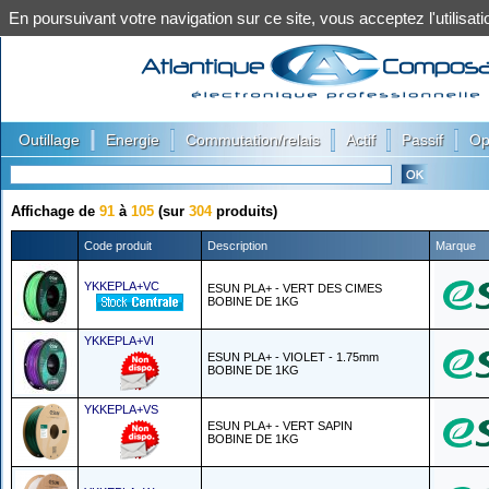
En poursuivant votre navigation sur ce site, vous acceptez l'utilis
|
|
|
|
|
Outillage
Energie
Commutation/relais
Actif
Passif
Op
Affichage de
91
à
105
(sur
304
produits)
Code produit
Description
Marque
YKKEPLA+VC
ESUN PLA+ - VERT DES CIMES
BOBINE DE 1KG
YKKEPLA+VI
ESUN PLA+ - VIOLET - 1.75mm
BOBINE DE 1KG
YKKEPLA+VS
ESUN PLA+ - VERT SAPIN
BOBINE DE 1KG