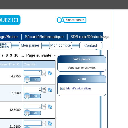
|
|
ge/Boitier
Sécurité/Informatique
3D/Loisir/Déstockage
7
8
9
10
...
Page suivante
»
Votre panier
itaire HT en €
Quantité
Votre panier est vide.
4,2750
Client
Identification client
7,6000
12,8000
21,9100