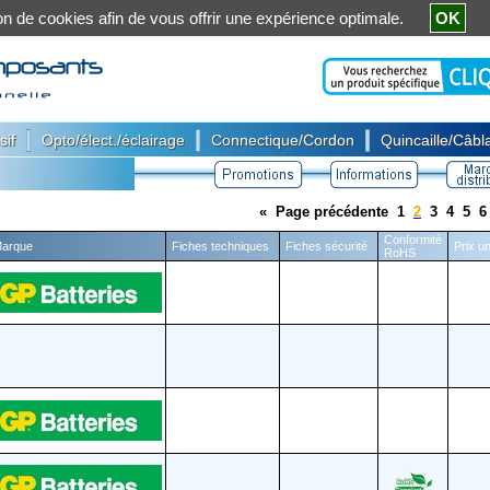
ation de cookies afin de vous offrir une expérience optimale.
OK
|
|
|
sif
Opto/élect./éclairage
Connectique/Cordon
Quincaille/Câbla
«
Page précédente
1
2
3
4
5
6
Conformité
arque
Fiches techniques
Fiches sécurité
Prix un
RoHS