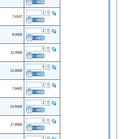
7,4167
8,0000
11,4000
12,6000
7,8402
14,5000
17,8000