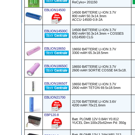
ReCyko+ 201150
EBLION14500
14500 BATTERIE LI-ION 3.7V
800 mAH 50.3x14.3mm
ACCU-14500-0.8-2A
14500 BATTERIE LI-ION 3.7V
EBLION14500C
800 mAH 50.3x14.3mm + COSSES
US14500 CLG
EBLION18650
18650 BATTERIE LI-ION 3.7V
3300 mAH 65.3x18.5mm
EBLION18650C
18650 BATTERIE LI-ION 3.7V
2600 mAH SORTIE COSSE 64.5x18.
EBLION18650T
18650 BATTERIE LI-ION 3.7V
2900 mAH TETON 69.5x18.5mm
EBLION21700
21700 BATTERIE LI-ION 3.6V
4200 mAH 70x21.6mm
EBP120.8
Batt. PLOMB 12V 0.8AH Y0.812
YUCEL Dim:100x25x62mm Pd: 350g
Batt. PLOMB 12V 1,2AH NP1.212