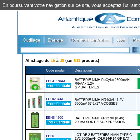
En poursuivant votre navigation sur ce site, vous acceptez l'utilis
|
|
|
|
Outillage
Energie
Commutation/relais
Actif
Pas
Affichage de
16
à
30
(sur
811
produits)
Code produit
Description
M
BATTERIE NiMH ReCyko 2600mAH
EBGP270AA
R6/AA - 1.2V
GP BATTERIES
EBH4/3AAC
BATTERIE NiMH HR4/3AU 1.2V
3800mA 67.5x17 A COSSES
EBH8.4200
BATTERIE NiMH 6F22 9V (8.4V)
200mA SORTIE SUR PRESSION
LOT DE 2 BATTERIES NiMH TYPE C
EBHC
1V2 3000mAH C/LR14/R14 GP BAT