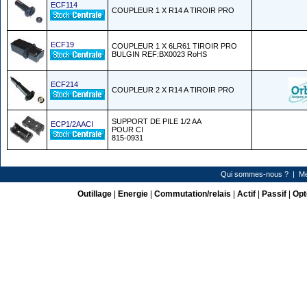
ECF114
COUPLEUR 1 X R14 A TIROIR PRO
ECF19
COUPLEUR 1 X 6LR61 TIROIR PRO
BULGIN REF:BX0023 RoHS
ECF214
COUPLEUR 2 X R14 A TIROIR PRO
SUPPORT DE PILE 1/2 AA
ECP1/2AACI
POUR CI
815-0931
Qui sommes-nous ?
|
Me
Outillage
|
Energie
|
Commutation/relais
|
Actif
|
Passif
|
Opt