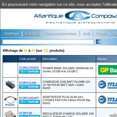
En poursuivant votre navigation sur ce site, vous acceptez l'utilis
|
|
|
|
|
Outillage
Energie
Commutation/relais
Actif
Passif
Op
Affichage de
46
à
60
(sur
811
produits)
Code produit
Description
Marque
ECBNU20000S
POWER BANK SOLAIRE 20000mAh 5V
Sorties 2/USB-A et 1/USB-C
CHARGEUR 2240 BATT.PLOMB 12V
ECBP121300
14.7W POUR BATT.3A/h->12A/h
RoHS
ADAPTATEUR PLUG ALIM vers
ECBP12ADAPT
COSSES FASTON 4.8mm POUR Bat.
RoHS
ECBP12R
REGULATEUR CHARGE SOLAIRE 10A
REGULATION MLI 12V