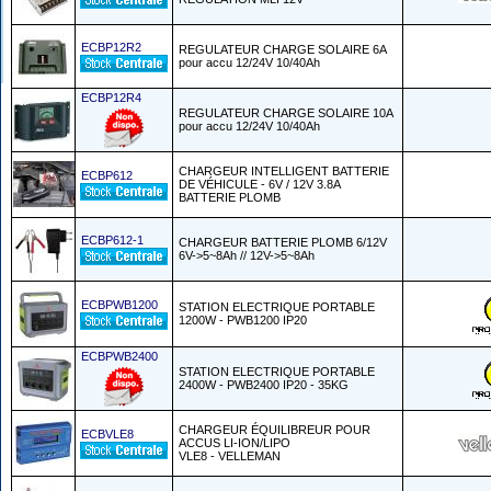
ECBP12R2
REGULATEUR CHARGE SOLAIRE 6A
pour accu 12/24V 10/40Ah
ECBP12R4
REGULATEUR CHARGE SOLAIRE 10A
pour accu 12/24V 10/40Ah
CHARGEUR INTELLIGENT BATTERIE
ECBP612
DE VÉHICULE - 6V / 12V 3.8A
BATTERIE PLOMB
ECBP612-1
CHARGEUR BATTERIE PLOMB 6/12V
6V->5~8Ah // 12V->5~8Ah
ECBPWB1200
STATION ELECTRIQUE PORTABLE
1200W - PWB1200 IP20
ECBPWB2400
STATION ELECTRIQUE PORTABLE
2400W - PWB2400 IP20 - 35KG
CHARGEUR ÉQUILIBREUR POUR
ECBVLE8
ACCUS LI-ION/LIPO
VLE8 - VELLEMAN