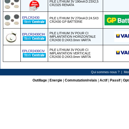
PILE LITHIUM 3V 190mA D:23X2,5
CR2325 RENATA
EPLCR2430
PILE LITHIUM 3V 270mA D:24.5X3
CR2430 GP BATTERIE
PILE LITHIUM 3V POUR CI
EPLCR2430CIH
IMPLANTATION HORIZONTALE
CR2430 D:24X3.0mm VARTA
PILE LITHIUM 3V POUR CI
EPLCR2430CIV
IMPLANTATION VERTICALE
CR2430 D:24X3.0mm VARTA
Qui sommes-nous ?
|
Men
Outillage
|
Energie
|
Commutation/relais
|
Actif
|
Passif
|
Opt