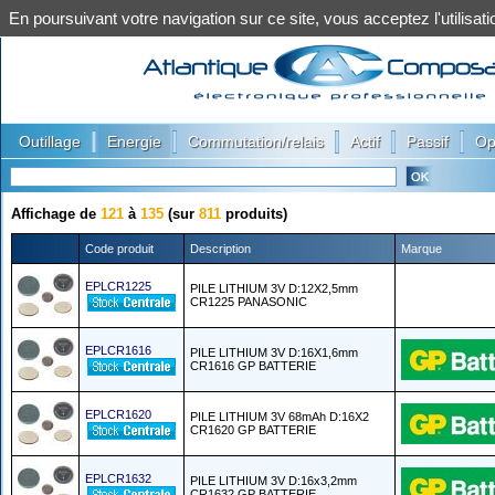
En poursuivant votre navigation sur ce site, vous acceptez l'utilis
|
|
|
|
|
Outillage
Energie
Commutation/relais
Actif
Passif
Op
Affichage de
121
à
135
(sur
811
produits)
Code produit
Description
Marque
EPLCR1225
PILE LITHIUM 3V D:12X2,5mm
CR1225 PANASONIC
EPLCR1616
PILE LITHIUM 3V D:16X1,6mm
CR1616 GP BATTERIE
EPLCR1620
PILE LITHIUM 3V 68mAh D:16X2
CR1620 GP BATTERIE
EPLCR1632
PILE LITHIUM 3V D:16x3,2mm
CR1632 GP BATTERIE