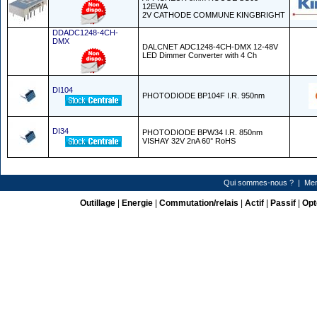
12EWA
2V CATHODE COMMUNE KINGBRIGHT
DDADC1248-4CH-
DMX
DALCNET ADC1248-4CH-DMX 12-48V
LED Dimmer Converter with 4 Ch
DI104
PHOTODIODE BP104F I.R. 950nm
DI34
PHOTODIODE BPW34 I.R. 850nm
VISHAY 32V 2nA 60° RoHS
Qui sommes-nous ?
|
Men
Outillage
|
Energie
|
Commutation/relais
|
Actif
|
Passif
|
Opt