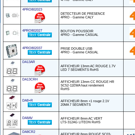
4PRO802023
DETECTEUR DE PRESENCE
4PRO - Gamme CALY
4PRO802027
BOUTON POUSSOIR
4PRO - Gamme CASUAL
4PRO802037
PRISE DOUBLE USB
4PRO - Gamme CASUAL
DA13AR
AFFICHEUR 13mm AC ROUGE 1.7V
LED 7 SEGMENTS RoHS
DA13CRH
AFFICHEUR 13mm CC ROUGE HR
SC52-11EWA haut rendement
RoHS
DA8+R
AFFICHEUR 8mm +1 rouge 2.1V
20MA 7 SEGMENTS
DA8AV
AFFICHEUR 8mm AC VERT
LTS-312AG LITEON RoHS
DA8CR2
AFFICHEUR 8mm ROUGE SC03-