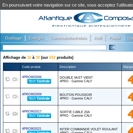
En poursuivant votre navigation sur ce site, vous acceptez l'utilis
|
|
|
|
|
Outillage
Energie
Commutation/relais
Actif
Passif
Op
Affichage de
16
à
30
(sur
652
produits)
Code produit
Description
Marqu
4PRO802006
DOUBLE VA ET VIENT
4PRO - Gamme CALY
4PRO802009
BOUTON POUSSOIR
4PRO - Gamme CALY
4PRO802017
SORTIE CABLE 20A
4PRO - Gamme CALY
4PRO802021
INTER COMMANDE VOLET ROULANT
4PRO - Gamme CALY