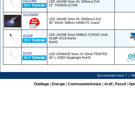
DL5J300
LED JAUNE 5mm HL 300mcd 2V4
12° TRANSLUCIDE
DL5J5000
LED JAUNE 5mm HL 5000mcd 2V2
35° 20mA -588nm-5408UYC-transl
LED JAUNE 5mm FAIBLE CONSO 2mA
DL5JF
HLMP-4719 RoHS
RoHS
DL5O
LED ORANGE 5mm 2V 20mA TEINTEE
30° L-53ED Kingbright RoHS
Qui sommes-nous ?
|
Me
Outillage
|
Energie
|
Commutation/relais
|
Actif
|
Passif
|
Opt