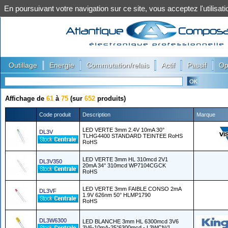
En poursuivant votre navigation sur ce site, vous acceptez l'utilis
|
|
|
|
|
Outillage
Energie
Commutation/relais
Actif
Passif
Op
Affichage de
61
à
75
(sur
652
produits)
Code produit
Description
Marque
LED VERTE 3mm 2.4V 10mA 30°
DL3V
TLHG4400 STANDARD TEINTEE RoHS
RoHS
LED VERTE 3mm HL 310mcd 2V1
DL3V350
20mA 34° 310mcd WP7104CGCK
RoHS
LED VERTE 3mm FAIBLE CONSO 2mA
DL3VF
1.9V 626nm 50° HLMP1790
RoHS
DL3W6300
LED BLANCHE 3mm HL 6300mcd 3V6
3V6-10mA-25°6300mcd - L3WCN/1