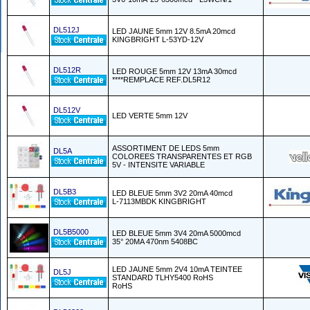
DL512J
LED JAUNE 5mm 12V 8.5mA 20mcd
KINGBRIGHT L-53YD-12V
DL512R
LED ROUGE 5mm 12V 13mA 30mcd
****REMPLACE REF.DL5R12
DL512V
LED VERTE 5mm 12V
ASSORTIMENT DE LEDS 5mm
DL5A
COLOREES TRANSPARENTES ET RGB
5V - INTENSITE VARIABLE
DL5B3
LED BLEUE 5mm 3V2 20mA 40mcd
L-7113MBDK KINGBRIGHT
DL5B5000
LED BLEUE 5mm 3V4 20mA 5000mcd
35° 20MA 470nm 5408BC
LED JAUNE 5mm 2V4 10mA TEINTEE
DL5J
STANDARD TLHY5400 RoHS
RoHS