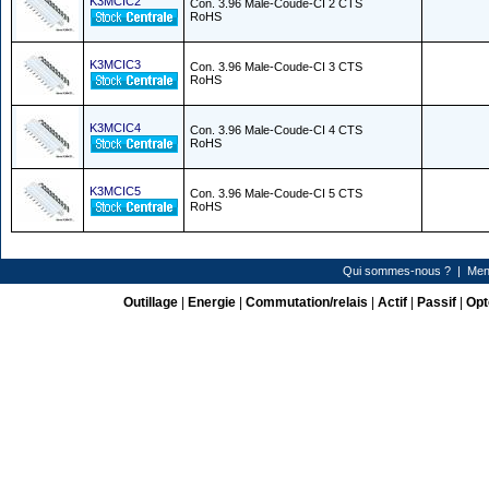
K3MCIC2
Con. 3.96 Male-Coude-CI 2 CTS
RoHS
K3MCIC3
Con. 3.96 Male-Coude-CI 3 CTS
RoHS
K3MCIC4
Con. 3.96 Male-Coude-CI 4 CTS
RoHS
K3MCIC5
Con. 3.96 Male-Coude-CI 5 CTS
RoHS
Qui sommes-nous ?
|
Men
Outillage
|
Energie
|
Commutation/relais
|
Actif
|
Passif
|
Opt