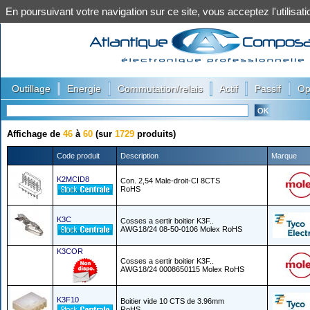
En poursuivant votre navigation sur ce site, vous acceptez l'utilis
|
|
|
|
|
Outillage
Energie
Commutation/relais
Actif
Passif
Op
Affichage de
46
à
60
(sur
1729
produits)
Code produit
Description
Marque
K2MCID8
Con. 2,54 Male-droit-CI 8CTS
RoHS
K3C
Cosses a sertir boitier K3F..
AWG18/24 08-50-0106 Molex RoHS
K3COR
Cosses a sertir boitier K3F..
AWG18/24 0008650115 Molex RoHS
K3F10
Boitier vide 10 CTS de 3.96mm
RoHS