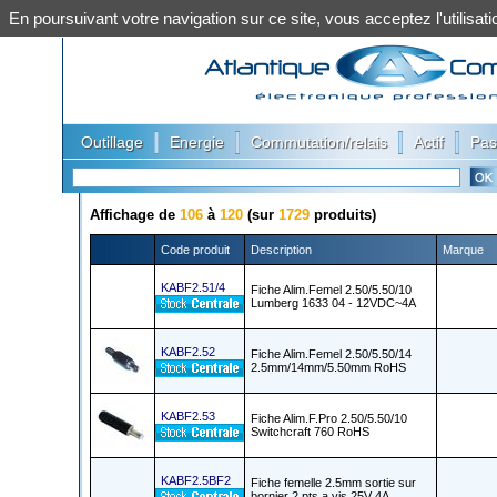
En poursuivant votre navigation sur ce site, vous acceptez l'utilis
|
|
|
|
Outillage
Energie
Commutation/relais
Actif
Pas
Affichage de
106
à
120
(sur
1729
produits)
Code produit
Description
Marque
KABF2.51/4
Fiche Alim.Femel 2.50/5.50/10
Lumberg 1633 04 - 12VDC~4A
KABF2.52
Fiche Alim.Femel 2.50/5.50/14
2.5mm/14mm/5.50mm RoHS
KABF2.53
Fiche Alim.F.Pro 2.50/5.50/10
Switchcraft 760 RoHS
KABF2.5BF2
Fiche femelle 2.5mm sortie sur
bornier 2 pts a vis 25V 4A