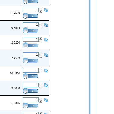
1,7550
0,8514
2,6250
7,4583
10,4500
3,6000
1,2815