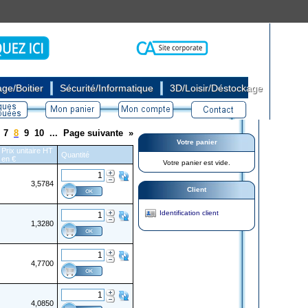
|
|
ge/Boitier
Sécurité/Informatique
3D/Loisir/Déstockage
7
8
9
10
...
Page suivante
»
Votre panier
Prix unitaire HT
Quantité
en €
Votre panier est vide.
3,5784
Client
Identification client
1,3280
4,7700
4,0850