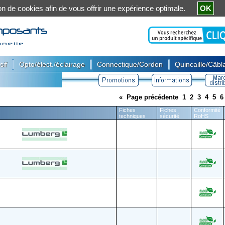
ation de cookies afin de vous offrir une expérience optimale.
OK
|
|
|
sif
Opto/élect./éclairage
Connectique/Cordon
Quincaille/Câbla
«
Page précédente
1
2
3
4
5
6
Fiches
Fiches
Conformité
techniques
sécurité
RoHS