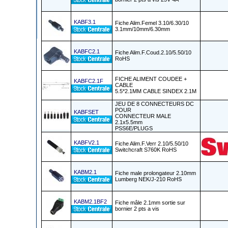
KABF3.1
Fiche Alim.Femel 3.10/6.30/10
3.1mm/10mm/6.30mm
KABFC2.1
Fiche Alim.F.Coud.2.10/5.50/10
RoHS
FICHE ALIMENT COUDEE +
KABFC2.1F
CABLE
5.5*2.1MM CABLE SINDEX 2.1M
JEU DE 8 CONNECTEURS DC
POUR
KABFSET
CONNECTEUR MALE
2.1x5.5mm
PSS6E/PLUGS
KABFV2.1
Fiche Alim.F.Verr 2.10/5.50/10
Switchcraft S760K RoHS
KABM2.1
Fiche male prolongateur 2.10mm
Lumberg NEK/J-210 RoHS
KABM2.1BF2
Fiche mâle 2.1mm sortie sur
bornier 2 pts a vis