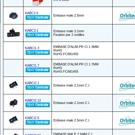
KABC2.5
Embase male 2.5mm
KABC3.1
Embase male 3.1mm
Fixation par 2 oreilles
EMBASE D'ALIM.PR CI 1.3MM
KABCI1.3
RoHS
RoHS FC681455
EMBASE D'ALIM.PR CI 1.7MM
KABCI1.7
RoHS
RoHS FC681455
KABCI2.1
Embase male 2.1mm C.I.
KABCI2.12
Embase male 2.1mm C.I.
KABCI2.5
Embase male 2.5mm C.I.
EMBASE MALE 2.5MM C.I.