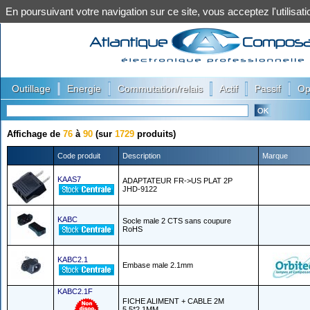
En poursuivant votre navigation sur ce site, vous acceptez l'utilis
|
|
|
|
|
Outillage
Energie
Commutation/relais
Actif
Passif
Op
Affichage de
76
à
90
(sur
1729
produits)
Code produit
Description
Marque
KAAS7
ADAPTATEUR FR->US PLAT 2P
JHD-9122
KABC
Socle male 2 CTS sans coupure
RoHS
KABC2.1
Embase male 2.1mm
KABC2.1F
FICHE ALIMENT + CABLE 2M
5.5*2.1MM