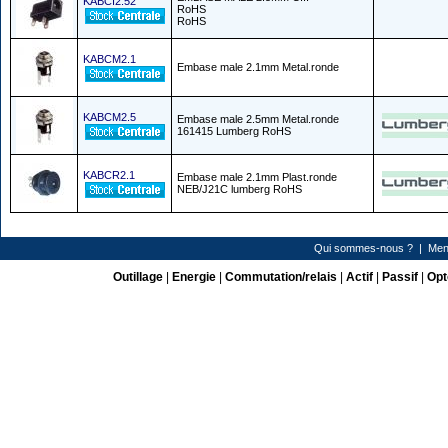
KABCI2.52
RoHS
RoHS
KABCM2.1
Embase male 2.1mm Metal.ronde
KABCM2.5
Embase male 2.5mm Metal.ronde
161415 Lumberg RoHS
KABCR2.1
Embase male 2.1mm Plast.ronde
NEB/J21C lumberg RoHS
Qui sommes-nous ?
|
Men
Outillage
|
Energie
|
Commutation/relais
|
Actif
|
Passif
|
Opt