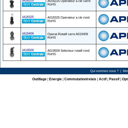
IA18225
A018225 Operateur a cle carre
RoHS
IA18325
A018325 Operateur a cle rond
RoHS
IA19409
Operat.Rotatif carre A019409
RoHS
IA19509
A019509 Selecteur rotatif rond
RoHS
Qui sommes-nous ?
|
Men
Outillage
|
Energie
|
Commutation/relais
|
Actif
|
Passif
|
Opt