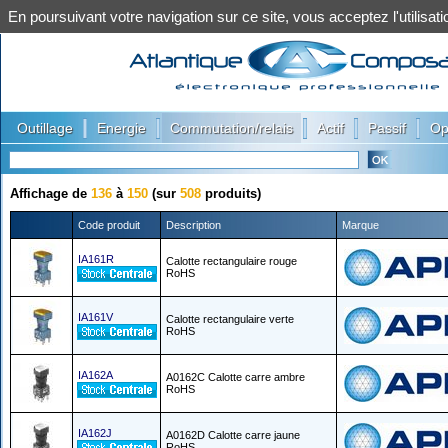
En poursuivant votre navigation sur ce site, vous acceptez l'utilis
|
|
|
|
|
Outillage
Energie
Commutation/relais
Actif
Passif
Op
Affichage de
136
à
150
(sur
508
produits)
Code produit
Description
Marque
IA161R
Calotte rectangulaire rouge
RoHS
IA161V
Calotte rectangulaire verte
RoHS
IA162A
A0162C Calotte carre ambre
RoHS
IA162J
A0162D Calotte carre jaune
RoHS