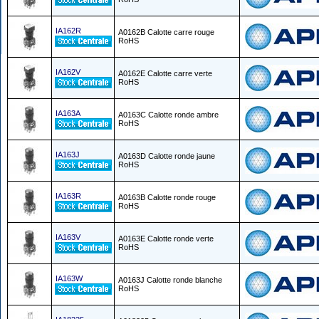
IA162R
A0162B Calotte carre rouge
RoHS
IA162V
A0162E Calotte carre verte
RoHS
IA163A
A0163C Calotte ronde ambre
RoHS
IA163J
A0163D Calotte ronde jaune
RoHS
IA163R
A0163B Calotte ronde rouge
RoHS
IA163V
A0163E Calotte ronde verte
RoHS
IA163W
A0163J Calotte ronde blanche
RoHS