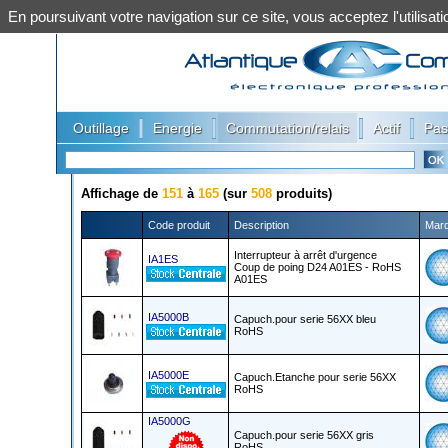
En poursuivant votre navigation sur ce site, vous acceptez l'utilis
|
|
|
|
Outillage
Energie
Commutation/relais
Actif
Pas
Affichage de
151
à
165
(sur
508
produits)
Code produit
Description
Mar
Interrupteur à arrêt d'urgence
IA1ES
Coup de poing D24 A01ES - RoHS
A01ES
IA5000B
Capuch.pour serie 56XX bleu
RoHS
IA5000E
Capuch.Etanche pour serie 56XX
RoHS
IA5000G
Capuch.pour serie 56XX gris
RoHS