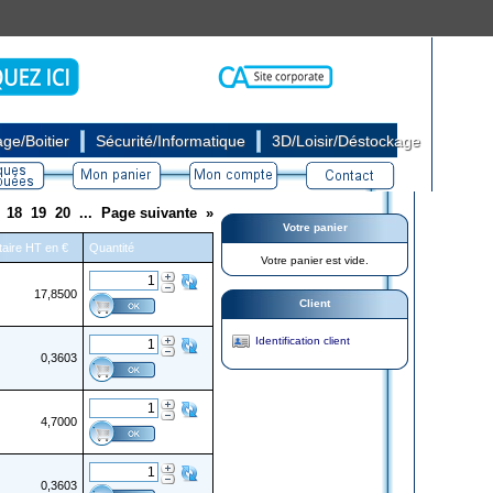
|
|
ge/Boitier
Sécurité/Informatique
3D/Loisir/Déstockage
18
19
20
...
Page suivante
»
Votre panier
itaire HT en €
Quantité
Votre panier est vide.
17,8500
Client
Identification client
0,3603
4,7000
0,3603