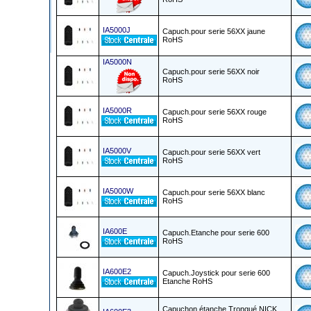
IA5000J
Capuch.pour serie 56XX jaune
RoHS
IA5000N
Capuch.pour serie 56XX noir
RoHS
IA5000R
Capuch.pour serie 56XX rouge
RoHS
IA5000V
Capuch.pour serie 56XX vert
RoHS
IA5000W
Capuch.pour serie 56XX blanc
RoHS
IA600E
Capuch.Etanche pour serie 600
RoHS
IA600E2
Capuch.Joystick pour serie 600
Etanche RoHS
Capuchon étanche Tronqué NICK.