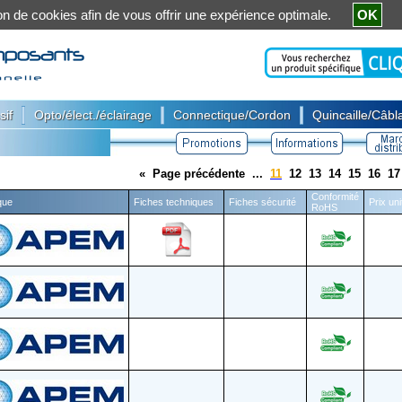
ation de cookies afin de vous offrir une expérience optimale.
OK
|
|
|
sif
Opto/élect./éclairage
Connectique/Cordon
Quincaille/Câbla
«
Page précédente
...
11
12
13
14
15
16
17
Conformité
que
Fiches techniques
Fiches sécurité
Prix un
RoHS