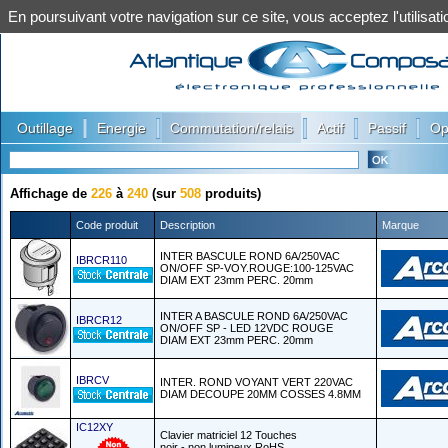
En poursuivant votre navigation sur ce site, vous acceptez l'utilis
|
|
|
|
|
Outillage
Energie
Commutation/relais
Actif
Passif
Op
Affichage de
226
à
240
(sur
508
produits)
Code produit
Description
Marque
INTER BASCULE ROND 6A/250VAC
IBRCR110
ON/OFF SP-VOY.ROUGE:100-125VAC
DIAM EXT 23mm PERC. 20mm
INTER A BASCULE ROND 6A/250VAC
IBRCR12
ON/OFF SP - LED 12VDC ROUGE
DIAM EXT 23mm PERC. 20mm
IBRCV
INTER. ROND VOYANT VERT 220VAC
DIAM DECOUPE 20MM COSSES 4.8MM
IC12XY
Clavier matriciel 12 Touches
noir - non lumineux RoHS