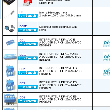
KB304-PAB
IDB
Inter. a bille corps metal
2mA Max-100°C Max-D:5.2x14mm
IDCPE
Detecteur photo electrique 10m
RoHS
INTERRUPTEUR DIP 1 VOIE
IDD1
A SOUDER SUR CI - 25mA/24VCC
EDS101S
INTERRUPTEUR DIP 10 VOIES
IDD10
A SOUDER SUR CI - 25mA/24VCC
EDS110S
INTERRUPTEUR DIP 2 VOIES
IDD2
A SOUDER SUR CI - 25mA/24VCC
EDS102S
INTERRUPTEUR DIP 3 VOIES
IDD3
A SOUDER SUR CI - 25mA/24VCC
EDS103S
INTERRUPTEUR DIP 4 VOIES
IDD4
A SOUDER SUR CI - 25mA/24VCC
EDS104S