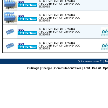
INTERRUPTEUR DIP 5 VOIES
IDD5
A SOUDER SUR CI - 25mA/24VCC
EDS105S
INTERRUPTEUR DIP 6 VOIES
IDD6
A SOUDER SUR CI - 25mA/24VCC
EDS106S
INTERRUPTEUR DIP 7 VOIES
IDD7
A SOUDER SUR CI - 25mA/24VCC
EDS107S
INTERRUPTEUR DIP 8 VOIES
IDD8
A SOUDER SUR CI - 25mA/24VCC
EDS108S
Qui sommes-nous ?
|
Me
Outillage
|
Energie
|
Commutation/relais
|
Actif
|
Passif
|
Opt