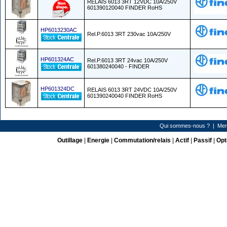
RELAIS 6013 3RT 12VDC 10A/250V
601390120040 FINDER RoHS
HP6013230AC
Rel.P.6013 3RT 230vac 10A/250V
HP601324AC
Rel.P.6013 3RT 24vac 10A/250V
601380240040 - FINDER
HP601324DC
RELAIS 6013 3RT 24VDC 10A/250V
601390240040 FINDER RoHS
Qui sommes-nous ?
|
Men
Outillage
|
Energie
|
Commutation/relais
|
Actif
|
Passif
|
Opt