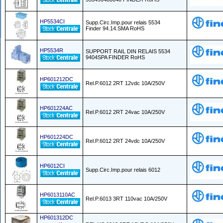
HP5534CI
Supp.Circ.Imp.pour relais 5534
Finder 94.14.SMA RoHS
HP5534R
SUPPORT RAIL DIN RELAIS 5534
9404SPA FINDER RoHS
HP601212DC
Rel.P.6012 2RT 12vdc 10A/250V
HP601224AC
Rel.P.6012 2RT 24vac 10A/250V
HP601224DC
Rel.P.6012 2RT 24vdc 10A/250V
HP6012CI
Supp.Circ.Imp.pour relais 6012
HP6013110AC
Rel.P.6013 3RT 110vac 10A/250V
HP601312DC