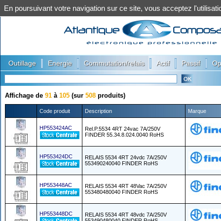
En poursuivant votre navigation sur ce site, vous acceptez l'utilis
|
|
|
|
|
Outillage
Energie
Commutation/relais
Actif
Passif
Op
Affichage de
91
à
105
(sur
508
produits)
Code produit
Description
Marque
HP553424AC
Rel.P.5534 4RT 24vac 7A/250V
FINDER 55.34.8.024.0040 RoHS
HP553424DC
RELAIS 5534 4RT 24vdc 7A/250V
553490240040 FINDER RoHS
HP553448AC
RELAIS 5534 4RT 48Vac 7A/250V
553480480040 FINDER RoHS
HP553448DC
RELAIS 5534 4RT 48vdc 7A/250V
553490480040 FINDER RoHS