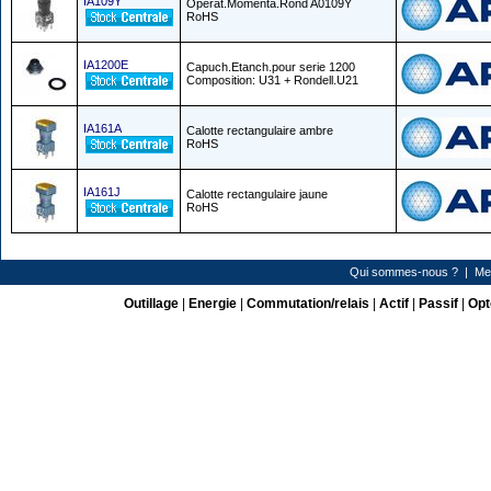
IA109Y
Operat.Momenta.Rond A0109Y
RoHS
IA1200E
Capuch.Etanch.pour serie 1200
Composition: U31 + Rondell.U21
IA161A
Calotte rectangulaire ambre
RoHS
IA161J
Calotte rectangulaire jaune
RoHS
Qui sommes-nous ?
|
Me
Outillage
|
Energie
|
Commutation/relais
|
Actif
|
Passif
|
Opt