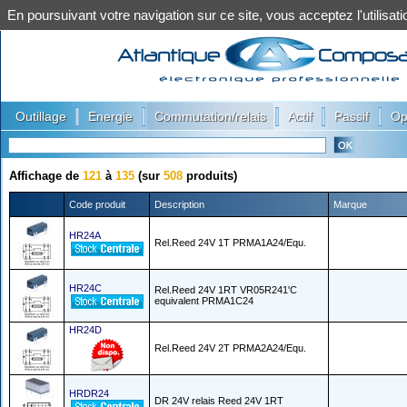
En poursuivant votre navigation sur ce site, vous acceptez l'utilis
|
|
|
|
|
Outillage
Energie
Commutation/relais
Actif
Passif
Op
Affichage de
121
à
135
(sur
508
produits)
Code produit
Description
Marque
HR24A
Rel.Reed 24V 1T PRMA1A24/Equ.
HR24C
Rel.Reed 24V 1RT VR05R241'C
equivalent PRMA1C24
HR24D
Rel.Reed 24V 2T PRMA2A24/Equ.
HRDR24
DR 24V relais Reed 24V 1RT