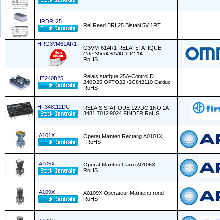
HRDRL25
Rel.Reed DRL25 Bistabl.5V 1RT
HRG3VM61AR1
G3VM-61AR1 RELAI STATIQUE
Cde:30mA 60VAC/DC 3A
RoHS
Relais statique 25A-Control.D
HT240D25
240D25 OPTO22 /SC842110 Celduc
RoHS
HT348112DC
RELAIS STATIQUE 12VDC 1NO 2A
3481.7012.9024 FINDER RoHS
IA101X
Operat.Mainten.Rectang.A0101X
RoHS
IA105X
Operat.Mainten.Carre A0105X
RoHS
IA109X
A0109X Operateur Maintenu rond
RoHS